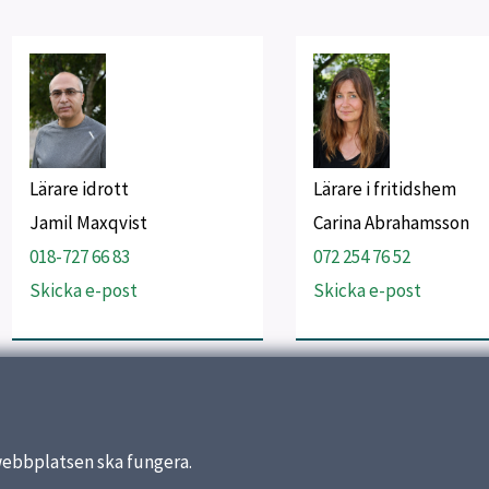
Lärare idrott
Lärare i fritidshem
Jamil Maxqvist
Carina Abrahamsson
018-727 66 83
072 254 76 52
Skicka e-post
Skicka e-post
webbplatsen ska fungera.