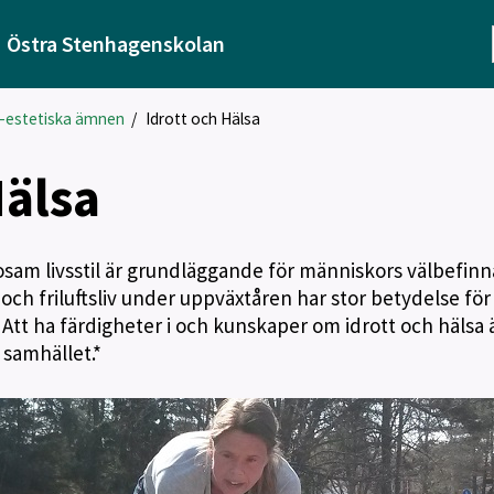
Östra Stenhagenskolan
k-estetiska ämnen
/
Idrott och Hälsa
Hälsa
sosam livsstil är grundläggande för människors välbefin
 och friluftsliv under uppväxtåren har stor betydelse för
et. Att ha färdigheter i och kunskaper om idrott och hälsa 
 samhället.*