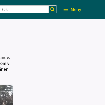
Meny
nande.
 om vi
är en