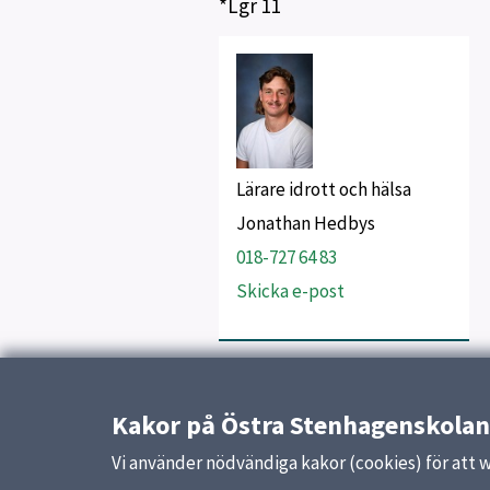
*Lgr 11
Lärare idrott och hälsa
Jonathan Hedbys
018-727 64 83
Skicka e-post
Uppdaterad:
13 oktober 2023
Kakor på Östra Stenhagenskolan
Vi använder nödvändiga kakor (cookies) för att 