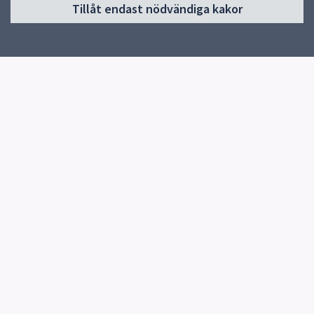
Tillåt endast nödvändiga kakor
Start
Om skolan
Verksamheter och klassernas sidor
Elevhälsa
Kontakt
Snabblänkar
Uppsala kommun
Kontakt
Östra Stenhagenskolan
018-727 64 86
Kullerstensvägen 6
Fler kontaktvägar