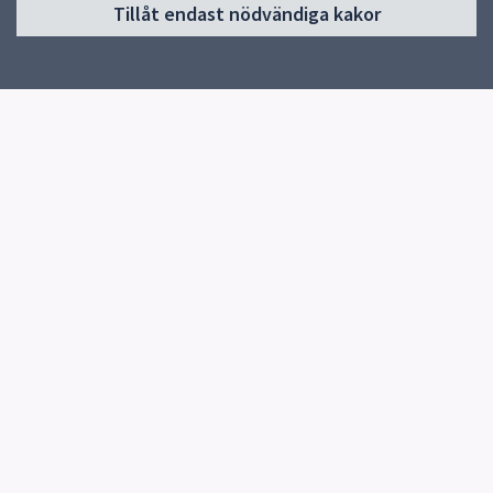
Tillåt endast nödvändiga kakor
Start
Om skolan
Verksamheter och klassernas sidor
Elevhälsa
Kontakt
Snabblänkar
Uppsala kommun
Kontakt
Östra Stenhagenskolan
018-727 64 86
Kullerstensvägen 6
Fler kontaktvägar